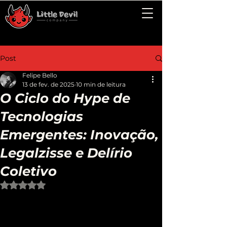
Post
Felipe Bello
13 de fev. de 2025
10 min de leitura
O Ciclo do Hype de
Tecnologias
Emergentes: Inovação,
Legalzisse e Delírio
Coletivo
Avaliado com NaN de 5 estrelas.