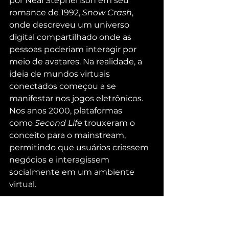
por Neal Stephenson em seu 
romance de 1992, 
Snow Crash
, 
onde descreveu um universo 
digital compartilhado onde as 
pessoas poderiam interagir por 
meio de avatares. Na realidade, a 
ideia de mundos virtuais 
conectados começou a se 
manifestar nos jogos eletrônicos. 
Nos anos 2000, plataformas 
como 
Second Life
 trouxeram o 
conceito para o mainstream, 
permitindo que usuários criassem 
negócios e interagissem 
socialmente em um ambiente 
virtual.
Com o recente interesse 
renovado, impulsionado pela Meta 